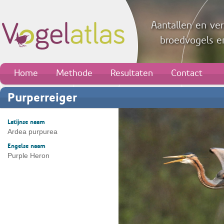
Aantallen en ver
broedvogels en
Home
Methode
Resultaten
Contact
Purperreiger
Latijnse naam
Ardea purpurea
Engelse naam
Purple Heron