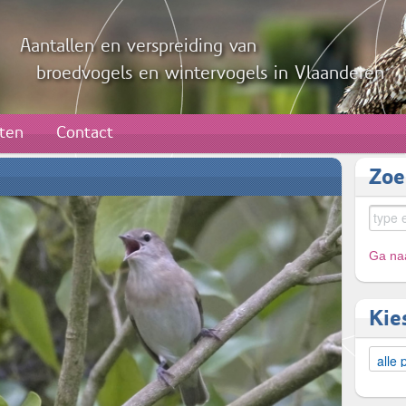
Aantallen en verspreiding van
broedvogels en wintervogels in Vlaanderen
aten
Contact
Zoe
Ga naa
Kie