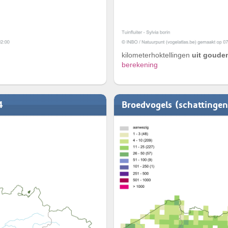
kilometerhoktellingen
uit gouden
berekening
4
Broedvogels (schattinge