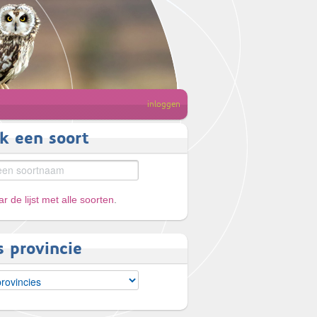
inloggen
k een soort
r de lijst met alle soorten
.
s provincie