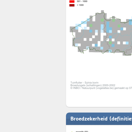
Broedzekerheid (definiti