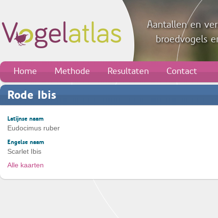
Aantallen en ver
broedvogels en
Home
Methode
Resultaten
Contact
Rode Ibis
Latijnse naam
Eudocimus ruber
Engelse naam
Scarlet Ibis
Alle kaarten