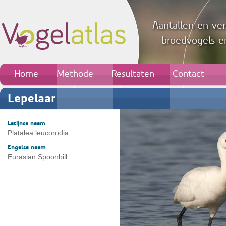
Aantallen en ver
broedvogels en
Home
Methode
Resultaten
Contact
Lepelaar
Latijnse naam
Platalea leucorodia
Engelse naam
Eurasian Spoonbill