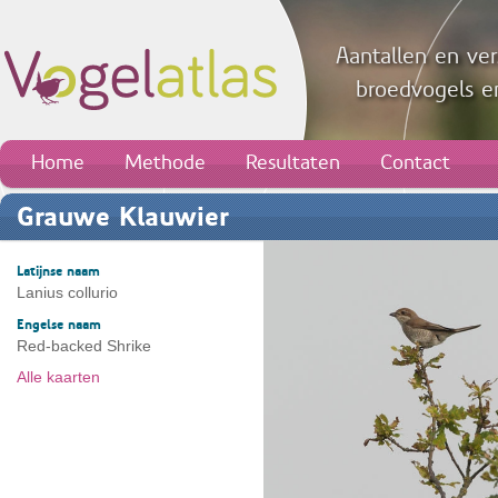
Aantallen en ver
broedvogels en
Home
Methode
Resultaten
Contact
Grauwe Klauwier
Latijnse naam
Lanius collurio
Engelse naam
Red-backed Shrike
Alle kaarten