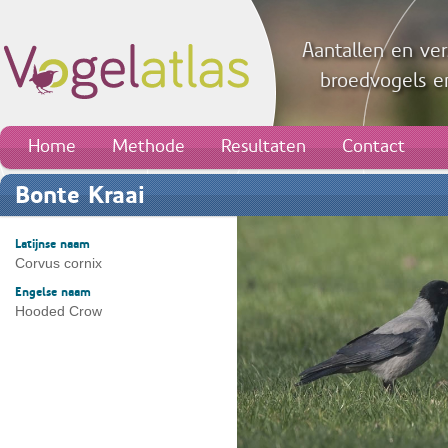
Aantallen en ver
broedvogels en
Home
Methode
Resultaten
Contact
Bonte Kraai
Latijnse naam
Corvus cornix
Engelse naam
Hooded Crow