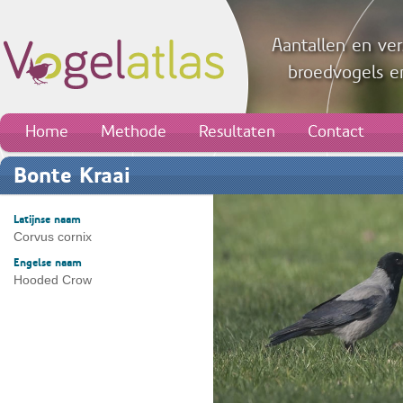
Aantallen en ver
broedvogels en
Home
Methode
Resultaten
Contact
Bonte Kraai
Latijnse naam
Corvus cornix
Engelse naam
Hooded Crow