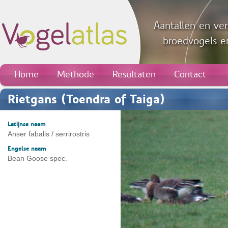
Aantallen en ver
broedvogels en
Home
Methode
Resultaten
Contact
Rietgans (Toendra of Taiga)
Latijnse naam
Anser fabalis / serrirostris
Engelse naam
Bean Goose spec.