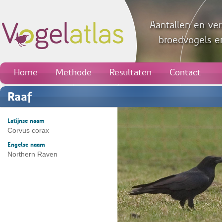
Aantallen en ver
broedvogels en
Home
Methode
Resultaten
Contact
Raaf
Latijnse naam
Corvus corax
Engelse naam
Northern Raven