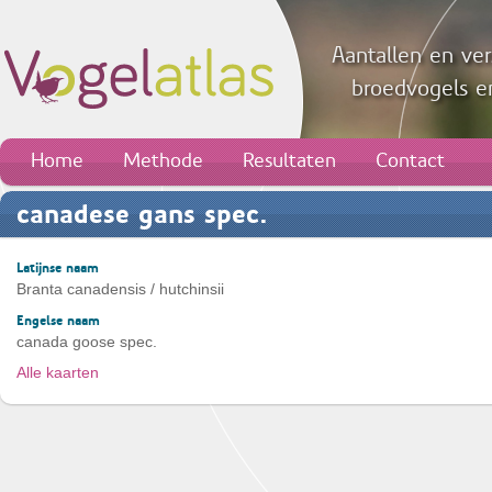
Aantallen en ver
broedvogels en
Home
Methode
Resultaten
Contact
canadese gans spec.
Latijnse naam
Branta canadensis / hutchinsii
Engelse naam
canada goose spec.
Alle kaarten