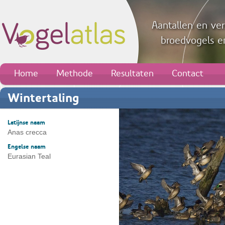
Aantallen en ver
broedvogels en
Home
Methode
Resultaten
Contact
Wintertaling
Latijnse naam
Anas crecca
Engelse naam
Eurasian Teal