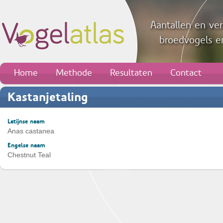
Aantallen en ver
broedvogels en
Home
Methode
Resultaten
Contact
Kastanjetaling
Latijnse naam
Anas castanea
Engelse naam
Chestnut Teal