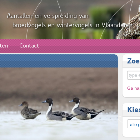
Aantallen en verspreiding van
broedvogels en wintervogels in Vlaanderen
aten
Contact
Zoe
Ga naa
Kie