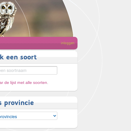
inloggen
k een soort
r de lijst met alle soorten
.
s provincie