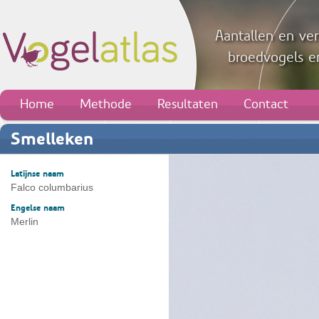
Aantallen en ver
broedvogels en
Home
Methode
Resultaten
Contact
Smelleken
Latijnse naam
Falco columbarius
Engelse naam
Merlin