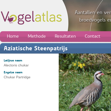
Aantallen en ver
broedvogels en
Home
Methode
Resultaten
Contact
Aziatische Steenpatrijs
Latijnse naam
Alectoris chukar
Engelse naam
Chukar Partridge