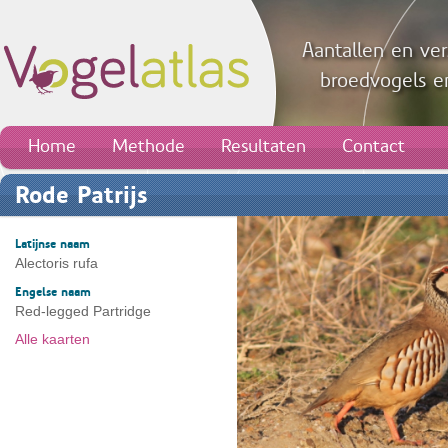
Aantallen en ver
broedvogels en
Home
Methode
Resultaten
Contact
Rode Patrijs
Latijnse naam
Alectoris rufa
Engelse naam
Red-legged Partridge
Alle kaarten