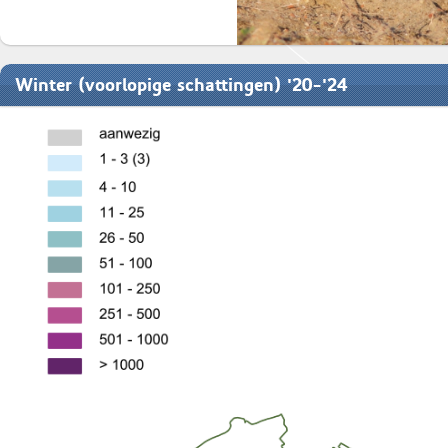
Winter (voorlopige schattingen) '20-'24