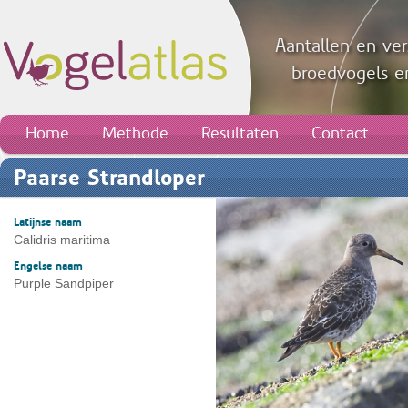
Aantallen en ver
broedvogels en
Home
Methode
Resultaten
Contact
Paarse Strandloper
Latijnse naam
Calidris maritima
Engelse naam
Purple Sandpiper