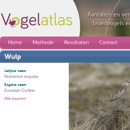
Aantallen en ver
broedvogels en
Home
Methode
Resultaten
Contact
Wulp
Latijnse naam
Numenius arquata
Engelse naam
Eurasian Curlew
Alle kaarten