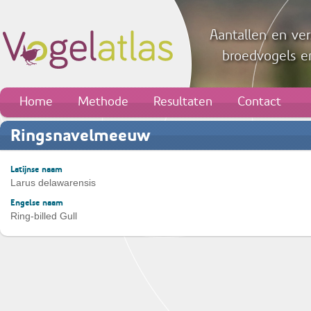
Aantallen en ver
broedvogels en
Home
Methode
Resultaten
Contact
Ringsnavelmeeuw
Latijnse naam
Larus delawarensis
Engelse naam
Ring-billed Gull