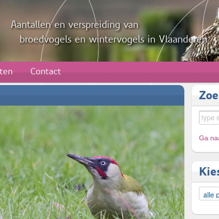
Aantallen en verspreiding van
broedvogels en wintervogels in Vlaanderen
aten
Contact
Zoe
Ga naa
Kie