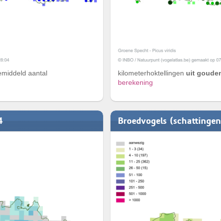
emiddeld aantal
kilometerhoktellingen
uit gouden
berekening
4
Broedvogels (schattinge