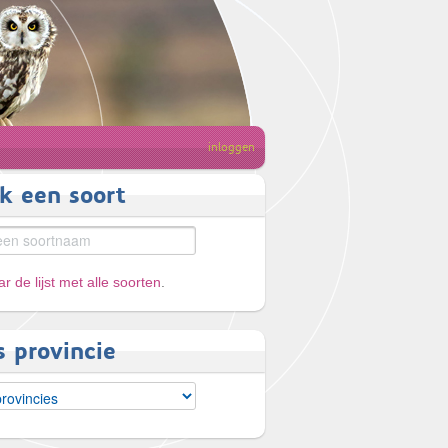
inloggen
k een soort
r de lijst met alle soorten
.
s provincie