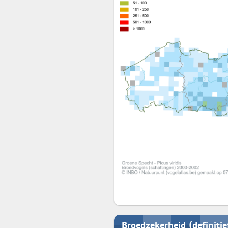
Broedzekerheid (definiti