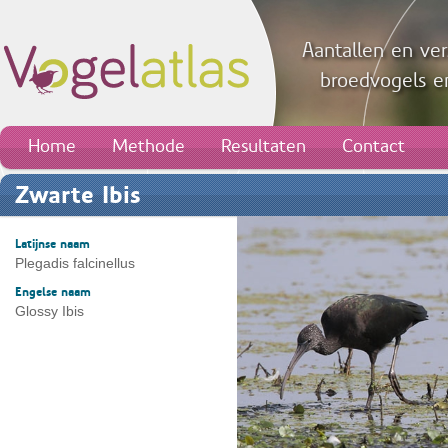
Aantallen en ver
broedvogels en
Home
Methode
Resultaten
Contact
Zwarte Ibis
Latijnse naam
Plegadis falcinellus
Engelse naam
Glossy Ibis