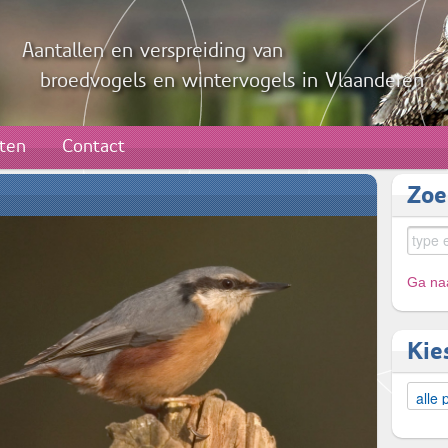
Aantallen en verspreiding van
broedvogels en wintervogels in Vlaanderen
aten
Contact
Zoe
Ga naa
Kie