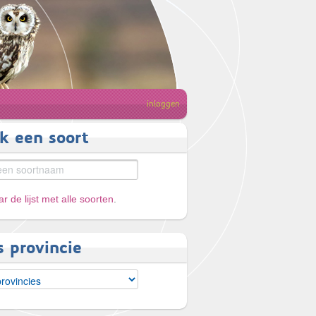
inloggen
k een soort
r de lijst met alle soorten
.
s provincie