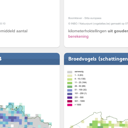
emiddeld aantal
kilometerhoktellingen
uit gouden
berekening
4
Broedvogels (schattinge