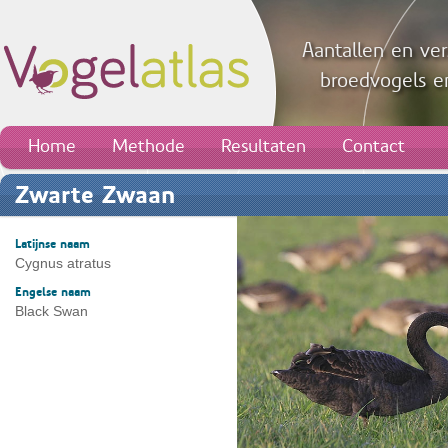
Aantallen en ver
broedvogels en
Home
Methode
Resultaten
Contact
Zwarte Zwaan
Latijnse naam
Cygnus atratus
Engelse naam
Black Swan