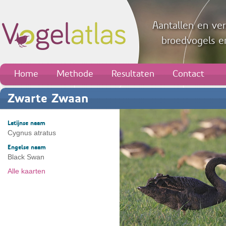
Aantallen en ver
broedvogels en
Home
Methode
Resultaten
Contact
Zwarte Zwaan
Latijnse naam
Cygnus atratus
Engelse naam
Black Swan
Alle kaarten