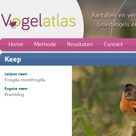
Aantallen en ver
broedvogels en
Home
Methode
Resultaten
Contact
Keep
Latijnse naam
Fringilla montifringilla
Engelse naam
Brambling