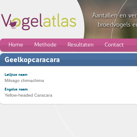
Aantallen en ver
broedvogels en
Home
Methode
Resultaten
Contact
Geelkopcaracara
Latijnse naam
Milvago chimachima
Engelse naam
Yellow-headed Caracara