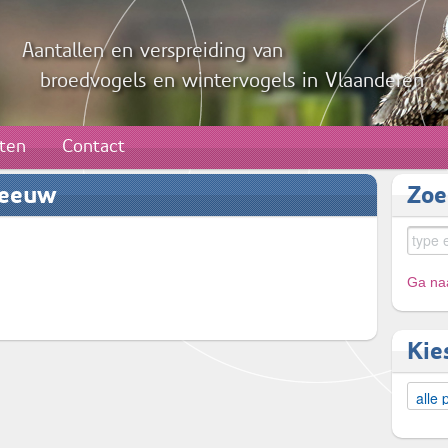
Aantallen en verspreiding van
broedvogels en wintervogels in Vlaanderen
aten
Contact
meeuw
Zoe
Ga naa
Kie