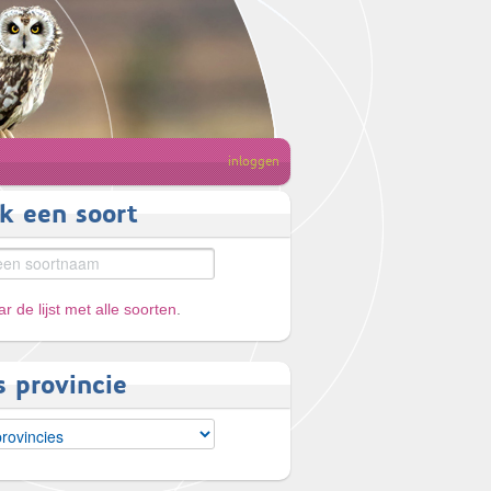
inloggen
k een soort
r de lijst met alle soorten
.
s provincie